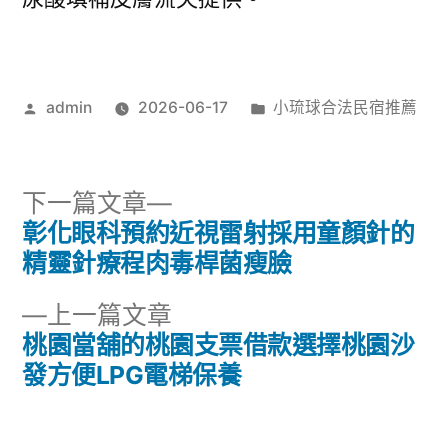
作
分
admin
2026-06-17
小琉球合法民宿推薦
者:
類:
下
下一篇文章
一
彰化眼科預約近視雷射採用童顏針的
文
篇
精靈針療程肉毒桿菌瘦臉
章
文
下
上一篇文章
章:
導
一
桃園當舖的桃園支票借款選擇桃園沙
篇
發方便LPG電梯保養
覽
文
章: