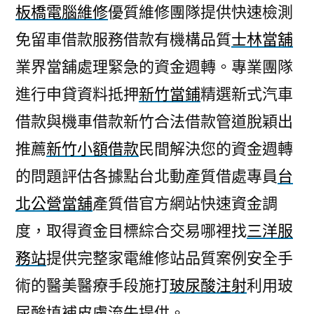
板橋電腦維修
優質維修團隊提供快速檢測
免留車借款服務借款有機構品質
士林當舖
業界當舖處理緊急的資金週轉。專業團隊
進行申貸資料抵押
新竹當鋪
精選新式汽車
借款與機車借款新竹合法借款管道脫穎出
推薦
新竹小額借款
民間解決您的資金週轉
的問題評估各據點台北動產質借處專員
台
北公營當舖
產質借官方網站快速資金調
度，取得資金目標綜合交易哪裡找
三洋服
務站
提供完整家電維修站品質案例安全手
術的醫美醫療手段施打
玻尿酸注射
利用玻
尿酸填補皮膚流失提供。