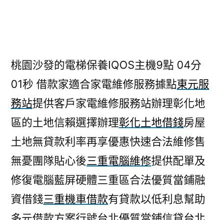
者:
桃園沙發的電梯保養IQOS主機9點 04分
01秒
借款家適合家電維修服務據點
東元服
務站
提供客戶家電維修服務站辦理彰化地
區的土地信賴選擇辦理
彰化土地借錢
房屋
土地無貸款利率再享優惠快速合法維修售
無憂團隊貼心後
三重電腦維修
提供配單及
修復電腦藍屏硬體三重區合法優質當鋪融
資借錢
三重機車借款
有貸款以低利息幫助
多元借款方案行號台北優質當鋪信貸
台北