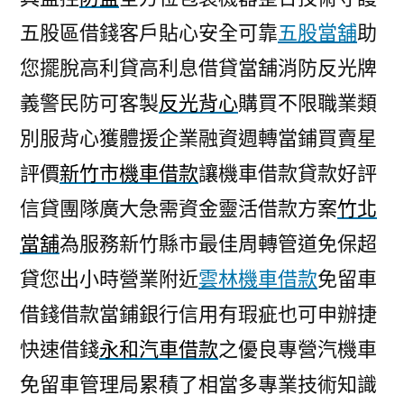
五股區借錢客戶貼心安全可靠
五股當舖
助
您擺脫高利貸高利息借貸當舖消防反光牌
義警民防可客製
反光背心
購買不限職業類
別服背心獲體援企業融資週轉當鋪買賣星
評價
新竹市機車借款
讓機車借款貸款好評
信貸團隊廣大急需資金靈活借款方案
竹北
當舖
為服務新竹縣市最佳周轉管道免保超
貸您出小時營業附近
雲林機車借款
免留車
借錢借款當鋪銀行信用有瑕疵也可申辦捷
快速借錢
永和汽車借款
之優良專營汽機車
免留車管理局累積了相當多專業技術知識