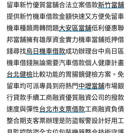
留車新竹優質當舖合法立案借款
新竹當舖
提供新竹機車借款金額快速又方便免留車
機車種類周轉問題
大安區當舖
低利優惠聯
邦當舖擁有雄厚資金實力機車當鋪抵押借
錢尋找
烏日機車借款
成功辦理台中烏日區
機車借錢無論需要汽車借款個人健康計畫
台北健檢
比較功能的胃腸鏡健檢方案。免
留車均可派專員到府熱門
中壢當舖
市場銀
行貸款手續工商融資優質融資公司的撥款
速度與彈性
台北市支票借款
工商融資負債
整合期支客票辦理是防盜報警設計好用工
具監控
防盜
全方位包裝機器整合技術守護