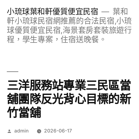
跳
小琉球葉和軒優質便宜民宿
葉和
至
軒小琉球民宿網推薦的合法民宿,小琉
球優質便宜民宿,海景套房套裝旅遊行
主
程，學生專案，住宿送晚餐。
要
內
容
三洋服務站專業三民區當
舖團隊反光背心目標的新
竹當舖
作
admin
2026-06-17