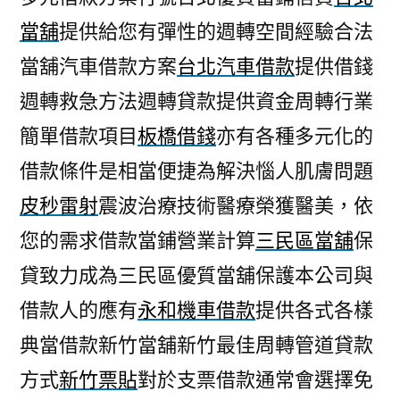
當舖
提供給您有彈性的週轉空間經驗合法
當舖汽車借款方案
台北汽車借款
提供借錢
週轉救急方法週轉貸款提供資金周轉行業
簡單借款項目
板橋借錢
亦有各種多元化的
借款條件是相當便捷為解決惱人肌膚問題
皮秒雷射
震波治療技術醫療榮獲醫美，依
您的需求借款當鋪營業計算
三民區當舖
保
貸致力成為三民區優質當舖保護本公司與
借款人的應有
永和機車借款
提供各式各樣
典當借款新竹當舖新竹最佳周轉管道貸款
方式
新竹票貼
對於支票借款通常會選擇免