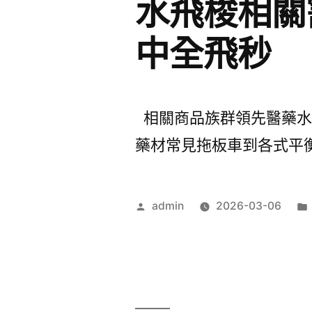
水飛梭相關
中全飛秒
相關商品族群領先醫藥水
藥材常見拖板車到各式平衡
作
admin
2026-03-06
者: