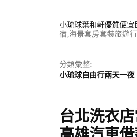
跳
至
小琉球葉和軒優質便宜
主
宿,海景套房套裝旅遊
要
內
分類彙整:
容
小琉球自由行兩天一夜
台北洗衣店
高雄汽車借