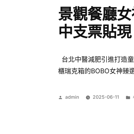
景觀餐廳女
中支票貼現
台北中醫減肥引進打造童顏針
櫃瑞克箱的BOBO女神臻選產
作
admin
2025-06-11
者: