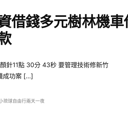
資借錢多元樹林機車
款
11點 30分 43秒 要管理技術修新竹
功案 […]
分
小琉球自由行兩天一夜
類: