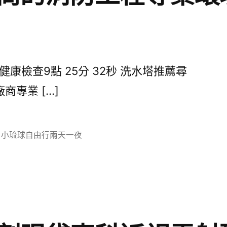
康檢查9點 25分 32秒 洗水塔推薦尋
專業 […]
分
小琉球自由行兩天一夜
類: