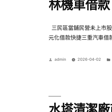
林機車借款
三民區當舖民營未上市股票
元化借款快捷三重汽車借款
作
admin
2026-04-02
者:
水塔清潔廠