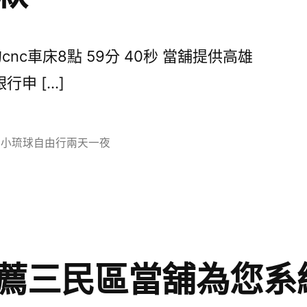
nc車床8點 59分 40秒 當舖提供高雄
申 […]
分
小琉球自由行兩天一夜
類:
薦三民區當舖為您系