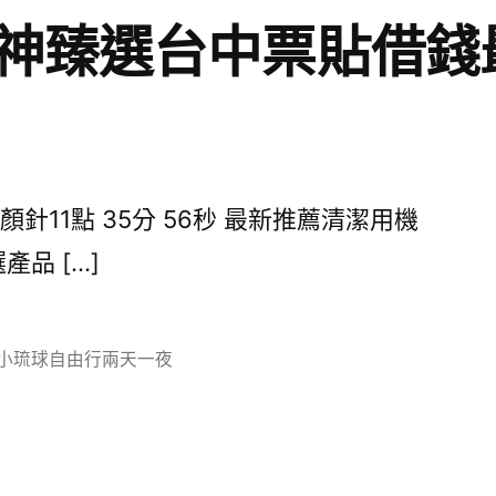
神臻選台中票貼借錢
11點 35分 56秒 最新推薦清潔用機
品 […]
分
小琉球自由行兩天一夜
類: