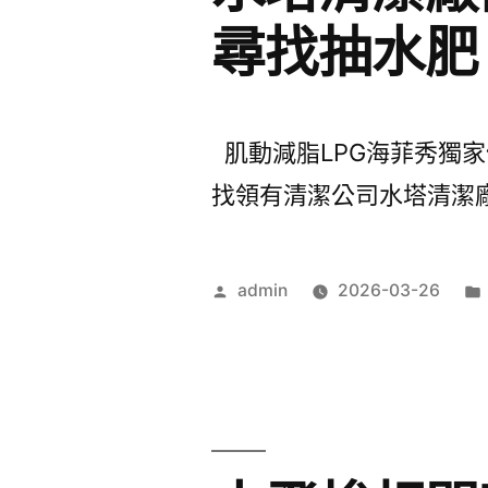
尋找抽水肥
肌動減脂LPG海菲秀獨家健
找領有清潔公司水塔清潔廠商
作
admin
2026-03-26
者: