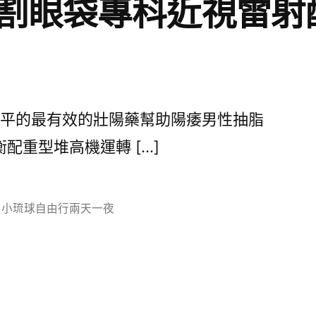
割眼袋專科近視雷射
平的最有效的壯陽藥幫助陽痿男性抽脂
配重型堆高機運轉 […]
分
小琉球自由行兩天一夜
類: