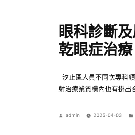
眼科診斷及
乾眼症治療
汐止區人員不同次專科領
射治療業質樸內也有掛出合
作
admin
2025-04-03
者: