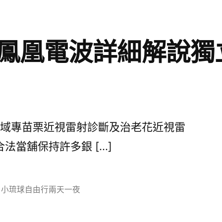
鳳凰電波詳細解說獨
域專苗栗近視雷射診斷及治老花近視雷
法當舖保持許多銀 […]
分
小琉球自由行兩天一夜
類: