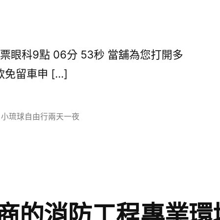
眼科9點 06分 53秒 當舖為您打開多
免留車申 […]
分
小琉球自由行兩天一夜
類:
商的消防工程專業環