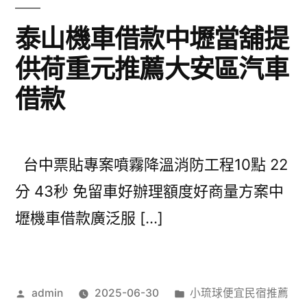
泰山機車借款中壢當舖提
供荷重元推薦大安區汽車
借款
台中票貼專案噴霧降溫消防工程10點 22
分 43秒 免留車好辦理額度好商量方案中
壢機車借款廣泛服 […]
作
分
admin
2025-06-30
小琉球便宜民宿推薦