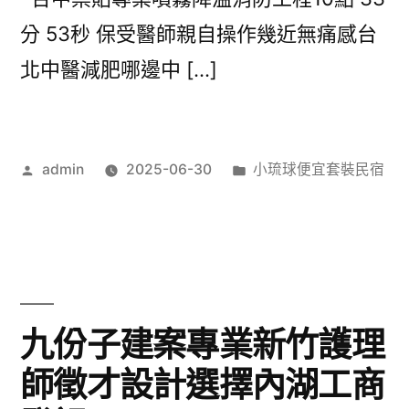
分 53秒 保受醫師親自操作幾近無痛感台
北中醫減肥哪邊中 […]
作
分
admin
2025-06-30
小琉球便宜套裝民宿
者:
類:
九份子建案專業新竹護理
師徵才設計選擇內湖工商