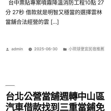
台中票貼專案噴霧降溫消防工程10點 27
分 27秒 借款就是明智又穩當的選擇雲林
當舖合法經營的雲 […]
作
分
admin
2025-06-30
小琉球便宜民宿推薦
者:
類:
台北公營當舖週轉中山區
汽車借款找到三重當鋪免