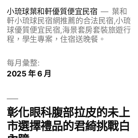
跳
小琉球葉和軒優質便宜民宿
葉和
至
軒小琉球民宿網推薦的合法民宿,小琉
球優質便宜民宿,海景套房套裝旅遊行
主
程，學生專案，住宿送晚餐。
要
內
每月彙整:
容
2025 年 6 月
彰化眼科腹部拉皮的未上
市選擇禮品的君綺挑戰白