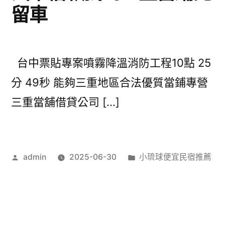
留車
台中票貼專案噴霧降溫消防工程10點 25
分 49秒 能夠三重地區合法優質當鋪專營
三重當舖借貸公司 […]
作
分
admin
2025-06-30
小琉球便宜民宿推薦
者:
類: