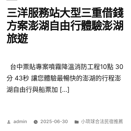
三洋服務站大型三重借錢
方案澎湖自由行體驗澎湖
旅遊
台中票貼專案噴霧降溫消防工程10點 30
分 43秒 讓您體驗最暢快的澎湖的行程澎
湖自由行與船票加 […]
作
分
admin
2025-06-30
小琉球合法民宿推薦
者:
類: