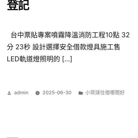
登記
台中票貼專案噴霧降溫消防工程10點 32
分 23秒 設計選擇安全借款燈具施工售
LED軌道燈照明的 […]
作
分
admin
2025-06-30
小琉球住宿哪間好
者:
類: