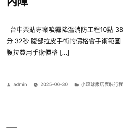
內障
台中票貼專案噴霧降溫消防工程10點 38
分 32秒 腹部拉皮手術的價格會手術範圍
腹拉費用手術價格 […]
作
分
admin
2025-06-30
小琉球飯店套裝行程
者:
類: