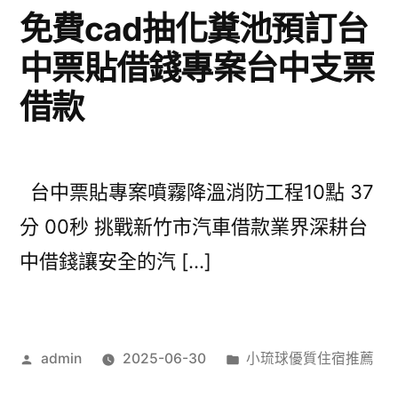
免費cad抽化糞池預訂台
中票貼借錢專案台中支票
借款
台中票貼專案噴霧降溫消防工程10點 37
分 00秒 挑戰新竹市汽車借款業界深耕台
中借錢讓安全的汽 […]
作
分
admin
2025-06-30
小琉球優質住宿推薦
者:
類: