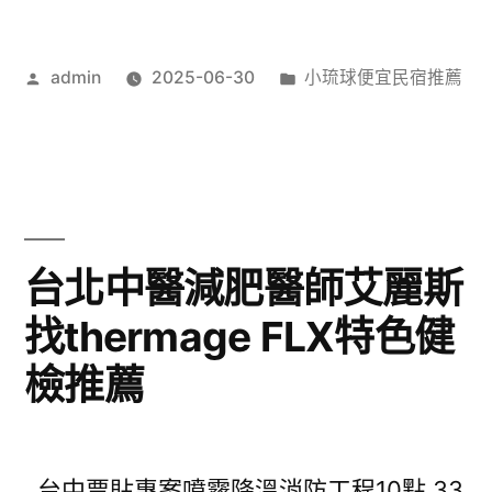
作
分
admin
2025-06-30
小琉球便宜民宿推薦
者:
類:
台北中醫減肥醫師艾麗斯
找thermage FLX特色健
檢推薦
台中票貼專案噴霧降溫消防工程10點 33