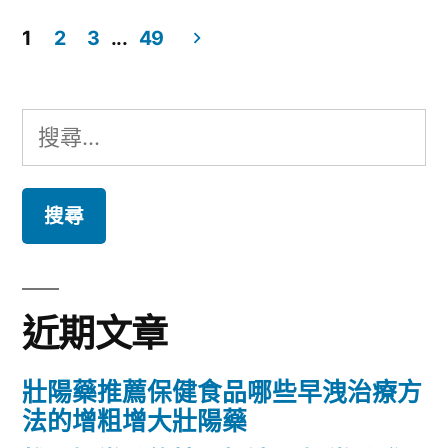
者:
類:
1
2
3
...
49
文
章
搜
分
尋
頁
關
鍵
字:
近期文章
壯陽藥推薦保健食品哪些早洩治療方
法的增粗增大壯陽藥