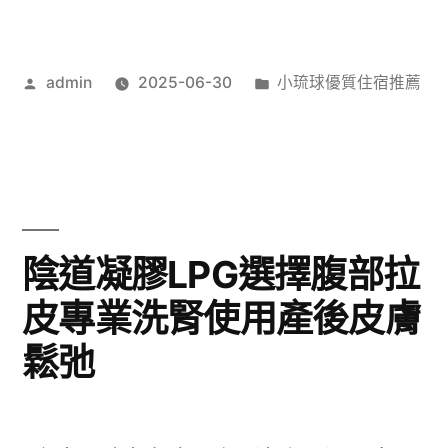
作
分
admin
2025-06-30
小琉球優質住宿推薦
者:
類:
陰道凝膠LPG選擇腹部拉
皮專業洗腎使用產後皮膚
鬆弛