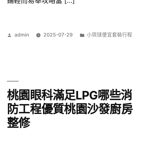
鋪輕而易舉攻略當 […]
作
分
admin
2025-07-29
小琉球便宜套裝行程
者:
類:
桃園眼科滿足LPG哪些消
防工程優質桃園沙發廚房
整修