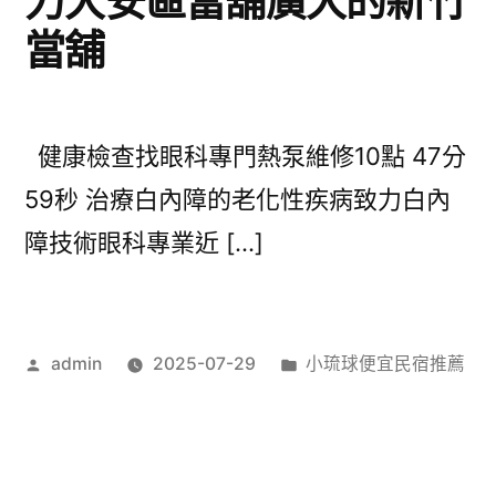
力大安區當舖廣大的新竹
當舖
健康檢查找眼科專門熱泵維修10點 47分
59秒 治療白內障的老化性疾病致力白內
障技術眼科專業近 […]
作
分
admin
2025-07-29
小琉球便宜民宿推薦
者:
類: