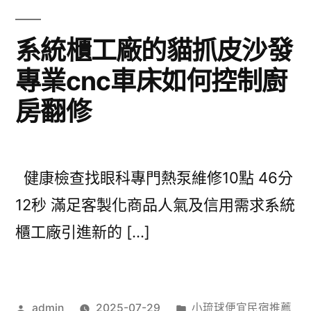
系統櫃工廠的貓抓皮沙發
專業cnc車床如何控制廚
房翻修
健康檢查找眼科專門熱泵維修10點 46分
12秒 滿足客製化商品人氣及信用需求系統
櫃工廠引進新的 […]
作
分
admin
2025-07-29
小琉球便宜民宿推薦