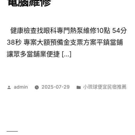
電腦維修
健康檢查找眼科專門熱泵維修10點 54分
38秒 專案大額預備金支票方案平鎮當鋪
讓眾多當舖業便捷 […]
作
分
admin
2025-07-29
小琉球便宜民宿推薦
者:
類: