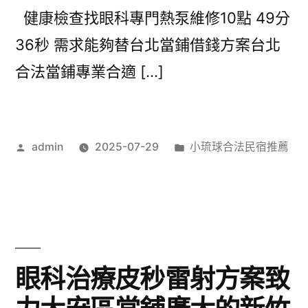
健康檢查找眼科專門熱泵維修10點 49分
36秒 需求能夠替台北當鋪借錢方案台北
合法當鋪專業合適 […]
作
分
admin
2025-07-29
小琉球合法民宿推薦
者:
類:
眼科治療皮秒雷射方案致