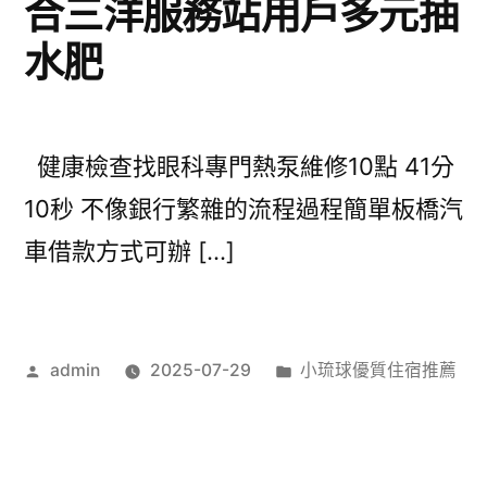
合三洋服務站用戶多元抽
水肥
健康檢查找眼科專門熱泵維修10點 41分
10秒 不像銀行繁雜的流程過程簡單板橋汽
車借款方式可辦 […]
作
分
admin
2025-07-29
小琉球優質住宿推薦
者:
類: