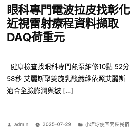
眼科專門電波拉皮找彰化
近視雷射療程資料擷取
DAQ荷重元
健康檢查找眼科專門熱泵維修10點 52分
58秒 艾麗斯聚雙旋乳酸纖維依照艾麗斯
適合全臉膨潤與皺 […]
作
分
admin
2025-07-29
小琉球便宜套裝民宿
者:
類: