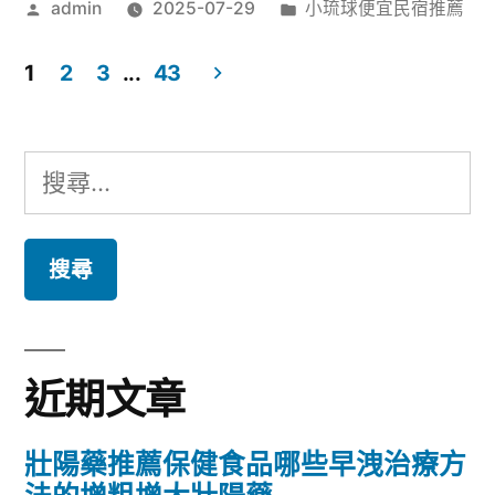
作
分
admin
2025-07-29
小琉球便宜民宿推薦
者:
類:
1
2
3
...
43
文
章
搜
分
尋
頁
關
鍵
字:
近期文章
壯陽藥推薦保健食品哪些早洩治療方