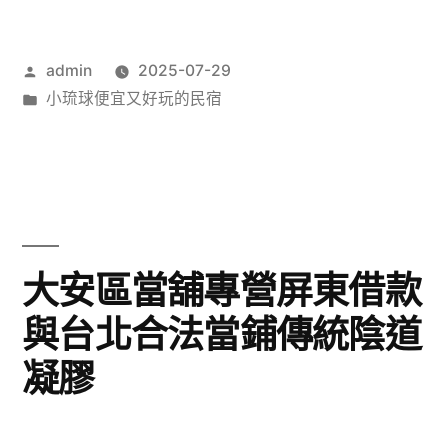
作
admin
2025-07-29
者:
分
小琉球便宜又好玩的民宿
類:
大安區當舖專營屏東借款
與台北合法當鋪傳統陰道
凝膠