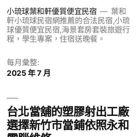
跳
小琉球葉和軒優質便宜民宿
葉和
至
軒小琉球民宿網推薦的合法民宿,小琉
球優質便宜民宿,海景套房套裝旅遊行
主
程，學生專案，住宿送晚餐。
要
內
每月彙整:
容
2025 年 7 月
台北當舖的塑膠射出工廠
選擇新竹市當鋪依照永和