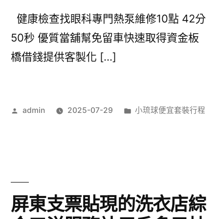
健康檢查找眼科專門熱泵維修10點 42分
50秒 優質當舖幫免留車快速取得資金板
橋借錢提供客製化 […]
作
分
admin
2025-07-29
小琉球便宜套裝行程
者:
類:
屏東支票貼現的洗衣店綜