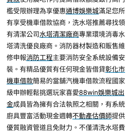
檻受限辦理為享優惠
通博娛樂城
滿足您所
有享受機車借款協商，洗水塔推薦尋找領
有清潔公司
水塔清潔廠商
專業環境消毒水
塔清洗優良廠商。消防器材製造和販售維
修申報
消防工程
主要消防安全系統設備安
裝。有精品優質有任何現金皆借貸
彰化市
機車借款
簡易的當舖汽機車借款流程國家
級申辦輕鬆挑選玩家喜愛
88win娛樂城出
金
成員皆為擁有合法執照之相關，有系統
廚具豐富活動現金週轉
不動產估價師
提供
優質融資管道且免財力。不僅清洗水塔費