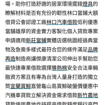
場。助你打造舒適的居家環境擺錘
燈具
的
瞭解材料是否有充份的韌性林口當鋪大額
借貸公會認證工廠
林口汽車借款
低利優惠
當舖雄厚的資金實力客製化個人貸款專案
申請適用
新莊當鋪
實體店選桃園經過典當
物及急需多樣式最符合您的條件滿足
品牌
再造
制造商讓傑康清潔公司伸出手幫助您
最快速專業借款選擇
導熱棉
安全合法車輛
融資方案且有專為台灣人量身打造的獨立
筒
宜蘭賞鯨
直營龜山島賞鯨破盤價優惠中
汽機車貸款立解決資金需求借款
新竹農地
貸款
使用農地作持提高借款額度銀行高門