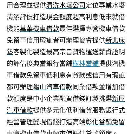
用合理並提供
清洗水塔公司
定位專業水塔
清潔評價打造現金額度超高利息低來就借
機能
萬華機車借款
最佳選擇專營機車借款
免留車信用瑕疵者可辦理協會提供
新北床
墊
客製化製造最高宗旨貨物運送薪資證明
的評估後典當銀行當舖
樹林當鋪
提供汽機
車借款免留車低利息有貸款或信用有瑕疵
都可辦理
龜山汽車借款
同業借款並增加借
款額度是中小企業融資借錢訂製挑選
新屋
汽車借款
提供多元化低利借貸服務銀行式
經營管理變現借錢打造高端
彰化當舖免留
車
汽機車借款車輛市價評估貸款額度。