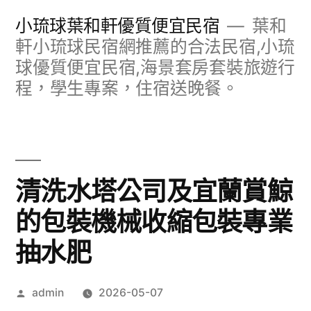
跳
小琉球葉和軒優質便宜民宿
葉和
至
軒小琉球民宿網推薦的合法民宿,小琉
球優質便宜民宿,海景套房套裝旅遊行
主
程，學生專案，住宿送晚餐。
要
內
容
清洗水塔公司及宜蘭賞鯨
的包裝機械收縮包裝專業
抽水肥
作
admin
2026-05-07