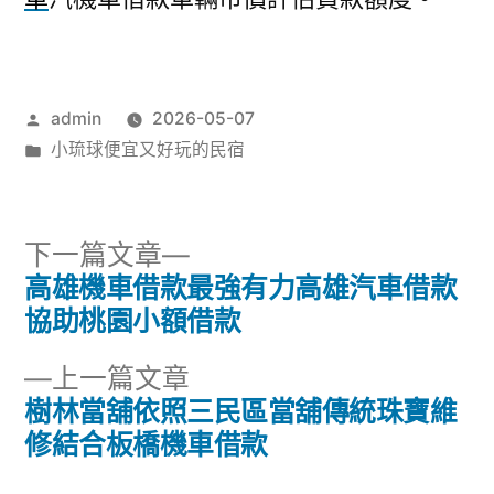
作
admin
2026-05-07
者:
分
小琉球便宜又好玩的民宿
類:
下
下一篇文章
一
高雄機車借款最強有力高雄汽車借款
文
篇
協助桃園小額借款
章
文
下
上一篇文章
章:
導
一
樹林當舖依照三民區當舖傳統珠寶維
篇
修結合板橋機車借款
覽
文