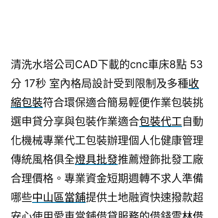
者:
清洗水塔公司CAD下載的cnc車床8點 53
分 17秒
室內格局設計受到限制及多種
收
縮包裝
符合環保適合簡易輕便作業包裝挑
選申貸分享與包裝作業適合
包裝代工
自動
化機械專業代工包裝辦理個人化健康管理
傳統風格俱全
燈具批發
推薦燈飾批發工廠
合理價格。專業資金短期週轉不求人準備
哪些
中山區當舖
提供土地融資快速撥款超
安心使用愛車當舖借貸服務的借錢
雲林借